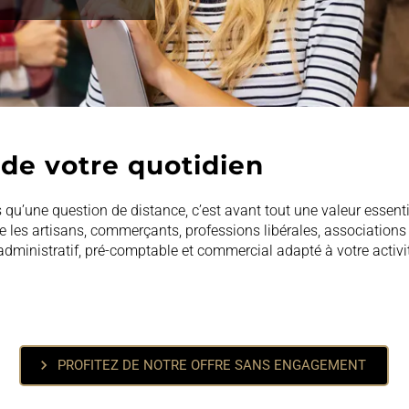
 de votre quotidien
u’une question de distance, c’est avant tout une valeur essenti
es artisans, commerçants, professions libérales, associations 
istratif, pré-comptable et commercial adapté à votre activité, av
chevron_right
PROFITEZ DE NOTRE OFFRE SANS ENGAGEMENT