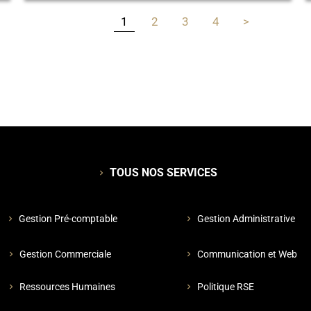
1
2
3
4
>
TOUS NOS SERVICES
chevron_right
Gestion Pré-comptable
Gestion Administrative
chevron_right
chevron_right
Gestion Commerciale
Communication et Web
chevron_right
chevron_right
Ressources Humaines
Politique RSE
chevron_right
chevron_right