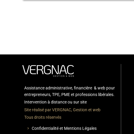
Assistance administrative, financière & web pour
entrepreneurs, TPE, PME et professions libérales.
Intervention à distance ou sur site
Site réalisé par VERGNAC, Gestion et web
Tous droits réservés
Confidentialité et Mentions Légales
chevron_right